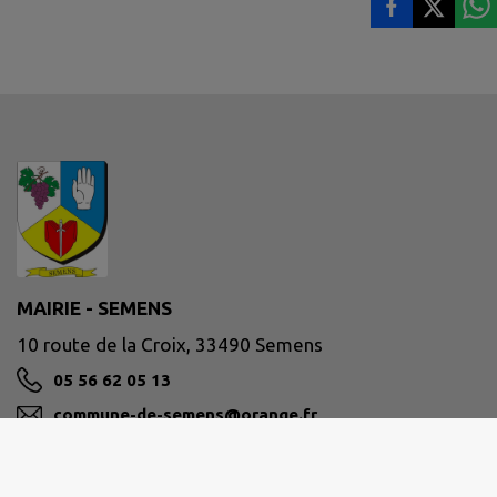
MAIRIE - SEMENS
10 route de la Croix, 33490 Semens
05 56 62 05 13
commune-de-semens@orange.fr
M'Y RENDRE
www.mairiedesemens.fr