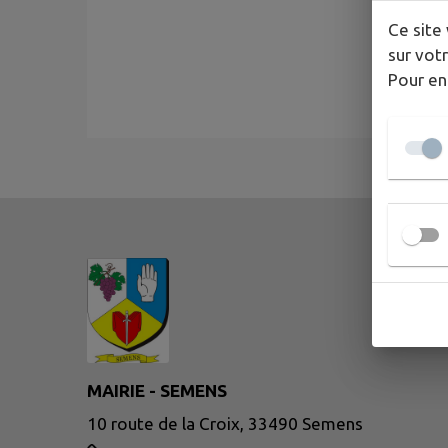
Ce site 
sur votr
Pour en
MAIRIE - SEMENS
10 route de la Croix, 33490 Semens