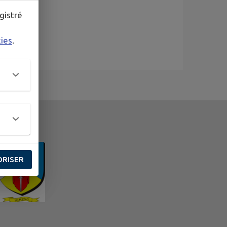
gistré
kies
.
ORISER