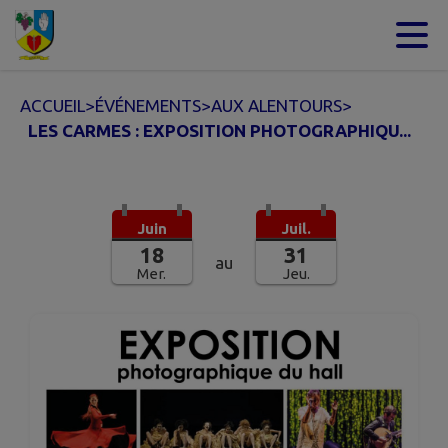
Contenu
Menu
Recherche
Pied de page
ACCUEIL
>
ÉVÉNEMENTS
>
AUX ALENTOURS
>
LES CARMES : EXPOSITION PHOTOGRAPHIQU...
Juin
Juil.
18
31
au
Mer.
Jeu.