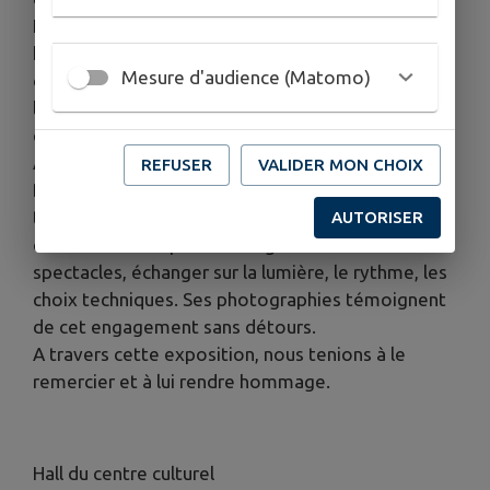
En ce mois de juin, nous avons souhaité lui rendre
hommage avec une rétrospective non exhaustive
Mesure d'audience (Matomo)
de son travail. Elle clôt une collaboration de
longue date, marquée par la rigueur, la sensibilité
et une grande qualité artistique.
Au-delà de son regard professionnel, Jean-
REFUSER
VALIDER MON CHOIX
Bernard faisait partie intégrante de l’équipe :
toujours présent, toujours disponible, toujours
AUTORISER
curieux. Il savait poser un regard franc sur les
spectacles, échanger sur la lumière, le rythme, les
choix techniques. Ses photographies témoignent
de cet engagement sans détours.
A travers cette exposition, nous tenions à le
remercier et à lui rendre hommage.
Hall du centre culturel