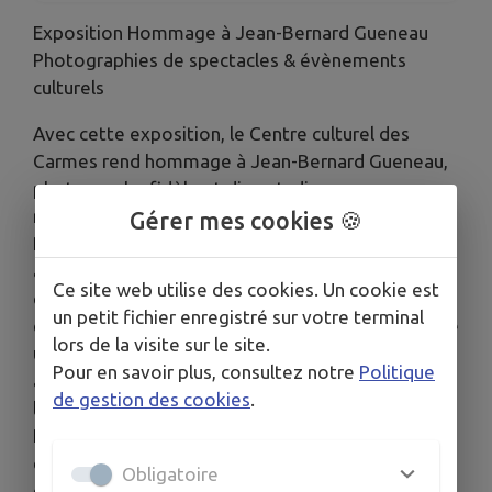
Exposition Hommage à Jean-Bernard Gueneau
Photographies de spectacles & évènements
culturels
Avec cette exposition, le Centre culturel des
Carmes rend hommage à Jean-Bernard Gueneau,
photographe fidèle et discret, disparu
récemment.
Gérer mes cookies 🍪
Pendant plus de 15 ans, Jean-Bernard a
accompagné la programmation des Carmes avec
Ce site web utilise des cookies. Un cookie est
constance et passion. À chaque représentation, il
un petit fichier enregistré sur votre terminal
était là, pour capter les instants clés, l’atmosphère
lors de la visite sur le site.
unique du spectacle vivant. Son travail constitue
Pour en savoir plus, consultez notre
Politique
aujourd’hui une mémoire visuelle précieuse pour
de gestion des cookies
.
le service culturel de la Ville.
Photographe attentif et exigeant, il partageait
chaque fin de saison une sélection de ses clichés
Obligatoire
dans une exposition très attendue et appréciée.