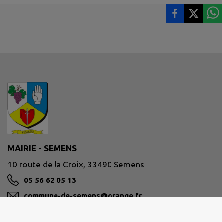
MAIRIE - SEMENS
10 route de la Croix, 33490 Semens
05 56 62 05 13
commune-de-semens@orange.fr
M'Y RENDRE