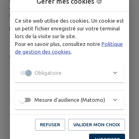
Gérer mes cookies 🍪
Abeilles de Langon" en partenariat avec la FCPE de
Langon.
Ce site web utilise des cookies. Un cookie est
Rendez-vous à l’espace Claude Nougaro
un petit fichier enregistré sur votre terminal
lors de la visite sur le site.
Pour en savoir plus, consultez notre
Politique
de gestion des cookies
.
PLUS D'INFORMATIONS
https://www.facebook.com/lesabeillesdelangon
Obligatoire
Mesure d'audience (Matomo)
REFUSER
VALIDER MON CHOIX