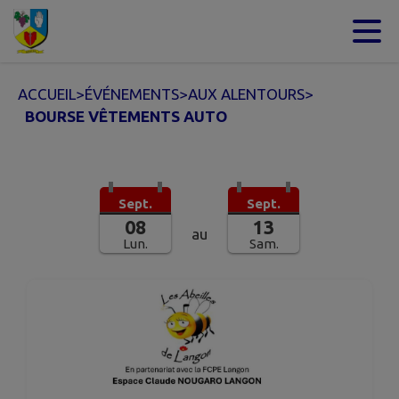
Contenu
Menu
Recherche
Pied de page
ACCUEIL
>
ÉVÉNEMENTS
>
AUX ALENTOURS
>
BOURSE VÊTEMENTS AUTO
Sept.
Sept.
08
13
au
Lun.
Sam.