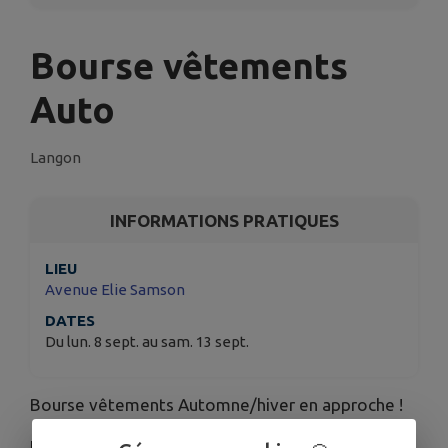
Bourse vêtements
Auto
Langon
INFORMATIONS PRATIQUES
LIEU
Avenue Elie Samson
DATES
Du lun. 8 sept. au sam. 13 sept.
Bourse vêtements Automne/hiver en approche !
Évènement proposé par l'association "Les