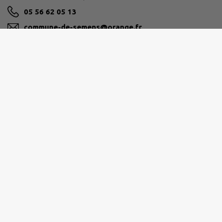
05 56 62 05 13
commune-de-semens@orange.fr
M'Y RENDRE
www.mairiedesemens.fr
SUD GIRONDE
Communauté de Communes du Sud Gironde Parc
d'activités du Pays de Langon 21 Rue des Acacias