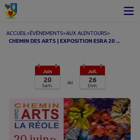
Contenu
Menu
Recherche
Pied de page
ACCUEIL
>
ÉVÉNEMENTS
>
AUX ALENTOURS
>
CHEMIN DES ARTS | EXPOSITION ESRA 20 ...
Juin
Juil.
20
26
au
Sam.
Dim.