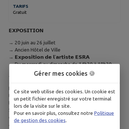
TARIFS
Gratuit
𝗘𝗫𝗣𝗢𝗦𝗜𝗧𝗜𝗢𝗡
→ 20 juin au 26 juillet
→ Ancien Hôtel de Ville
→ 𝗘𝘅𝗽𝗼𝘀𝗶𝘁𝗶𝗼𝗻 𝗱𝗲 𝗹'𝗮𝗿𝘁𝗶𝘀𝘁𝗲 𝗘𝗦𝗥𝗔
→ Du mercredi au dimanche de 14h30 à 18h30
Gérer mes cookies 🍪
- - -
Esra Ozakan-Trolonge est une peintre franco
Ce site web utilise des cookies. Un cookie est
turque qui vit et travaille à Bordeaux depuis 2005.
un petit fichier enregistré sur votre terminal
Elle a étudié les beaux arts à l'université Minar
lors de la visite sur le site.
Sinan d'Istanbul avant de travailler plus de dix ans
Pour en savoir plus, consultez notre
Politique
en tant que productrice dans l'industrie
de gestion des cookies
.
audiovisuelle, et en tant que photographe