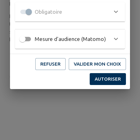
portraitiste pour la presse.
Obligatoire
Depuis, avec ses pinceaux et ses couteaux, elle
traduit en vibrations chromatiques, une nature
symbolique, émanation de notre époque et de
Mesure d'audience (Matomo)
l'universalité de notre connaissance.
→ 𝘝𝘦𝘳𝘯𝘪𝘴𝘴𝘢𝘨𝘦 𝘭𝘦 𝘷𝘦𝘯𝘥𝘳𝘦𝘥𝘪 26 𝘫𝘶𝘪𝘯 𝘢̀ 18𝘩30
REFUSER
VALIDER MON CHOIX
Publié par Communication
AUTORISER