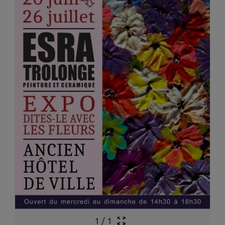
1
/
1