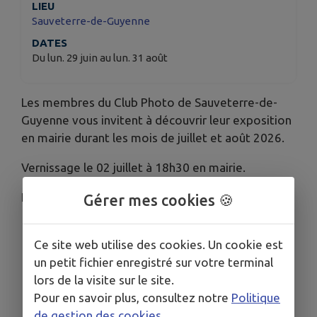
LIEU
Sauveterre-de-Guyenne
DATES
Du lun. 29 juin au lun. 31 août
Les membres du Club Photo de Sauveterre-de-
Guyenne vous invitent à découvrir leur exposition
en mairie durant les mois de juillet et août 2026.
Vernissage le 02 juillet à 18h30 en mairie.
Nous vous attendons nombreux !
Gérer mes cookies 🍪
Ce site web utilise des cookies. Un cookie est
un petit fichier enregistré sur votre terminal
lors de la visite sur le site.
Pour en savoir plus, consultez notre
Politique
de gestion des cookies
.