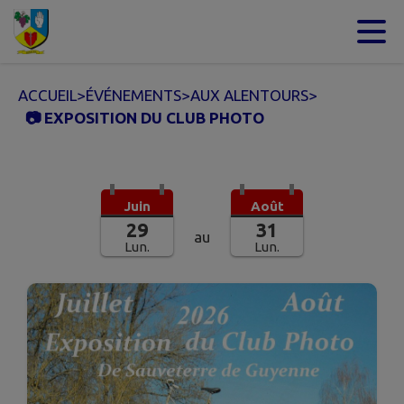
Contenu
Menu
Recherche
Pied de page
ACCUEIL
>
ÉVÉNEMENTS
>
AUX ALENTOURS
>
📷 EXPOSITION DU CLUB PHOTO
Juin
Août
29
31
au
Lun.
Lun.