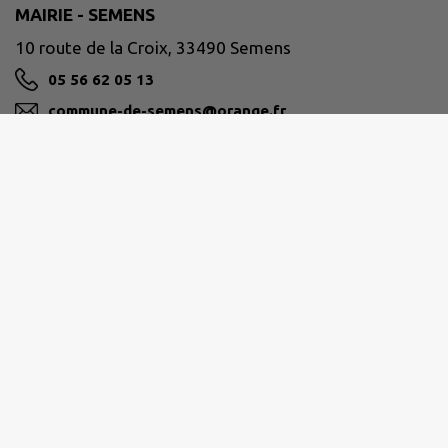
MAIRIE - SEMENS
10 route de la Croix, 33490 Semens
05 56 62 05 13
commune-de-semens@orange.fr
M'Y RENDRE
www.mairiedesemens.fr
SUD GIRONDE